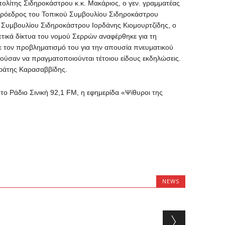
ίτης Σιδηροκάστρου κ.κ. Μακάριος, ο γεν. γραμματέας
πρόεδρος του Τοπικού Συμβουλίου Σιδηροκάστρου
ύ Συμβουλίου Σιδηροκάστρου Ιορδάνης Κιομουρτζίδης, ο
πτικά δίκτυα του νομού Σερρών αναφέρθηκε για τη
 τον προβληματισμό του για την απουσία πνευματικού
ύσαν να πραγματοποιούνται τέτοιου είδους εκδηλώσεις.
κράτης Καρασαββίδης.
το Ράδιο Σινική 92,1 FM, η εφημερίδα «Ψίθυροι της
NEWS