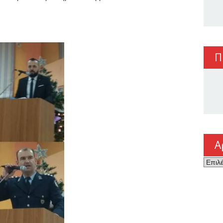
.
Π
Α
Αρχεί