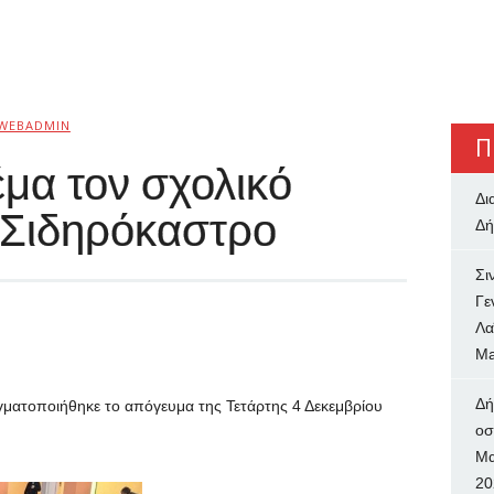
WEBADMIN
Π
μα τον σχολικό
Δι
 Σιδηρόκαστρο
Δή
Σι
Γε
Λα
Ma
Δή
γματοποιήθηκε το απόγευμα της Τετάρτης 4 Δεκεμβρίου
oσ
Μα
20