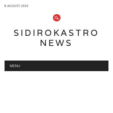
8 AUGUST 2026
SIDIROKASTRO
NEWS
Main menu
Skip
MENU
to
content