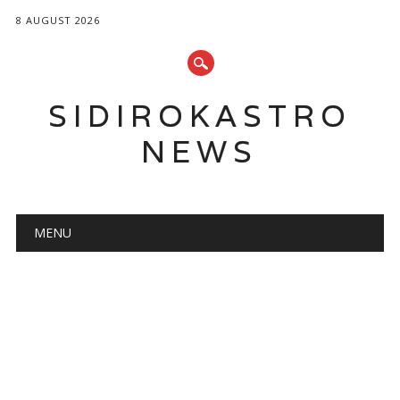
8 AUGUST 2026
SIDIROKASTRO
NEWS
Main menu
Skip
MENU
to
content