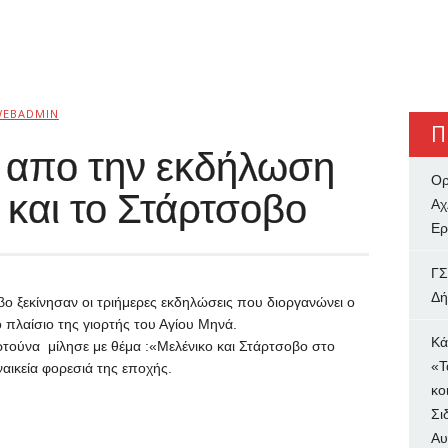
WEBADMIN
Π
 απο την εκδήλωση
Ορ
 και το Στάρτσοβο
Αχ
Ερ
ΓΣ
Δή
βο ξεκίνησαν οι τριήμερες εκδηλώσεις που διοργανώνει ο
 πλαίσιο της γιορτής του Αγίου Μηνά.
Κά
ούνα μίλησε με θέμα :«Μελένικο και Στάρτσοβο στο
«Τ
αικεία φορεσιά της εποχής.
κο
Σι
Αυ