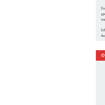
Σι
χρ
πα
Σι
Αυ
Φ