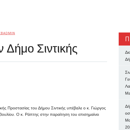
EBADMIN
Π
 Δήμο Σιντικής
Δι
Δή
Σι
Γε
Λα
Ma
Δή
κής Προστασίας του Δήμου Σιντικής υπέβαλε ο κ. Γιώργος
oσ
ουλίου. Ο κ. Ράπτης στην παραίτηση του επισημαίνει
Μα
20