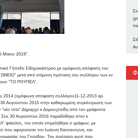
Σι
χρ
πα
Σι
Αυ
Μαιου 2019”.
 Εθνικό Γήπεδο Σιδηροκάστρου με ομόφωνη απόφαση του
Φ
ΝΤΩΝΕΙΟ” μετά από επίμονη πρόταση του συλλόγου των εν
ώρων “ΤΟ ΡΟΥΠΕΛ”.
τίου 2014 (ομόφωνη απόφαση συλλόγου11-12-2013 αρ.
ις 30 Αυγούστου 2015 στην καθιερωμένη συγκέντρωση των
 “νέο τότε” Δήμαρχο κ Δομουχτσίδη από τον γράφοντα
 Στις 30 Αυγούστου 2016 παραδόθηκε στον κ
 φάκελος, τον οποίο επιμελήθηκε ο γράφων, με
ικό που αφορούσαν τον Ιωάννη Κατσαντώνη, και
 ονομασίας του Γηπέδου. Την πρόταση αυτή που