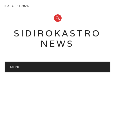
8 AUGUST 2026
SIDIROKASTRO
NEWS
Main menu
Skip
MENU
to
content