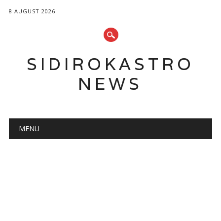
8 AUGUST 2026
SIDIROKASTRO
NEWS
Main menu
Skip
MENU
to
content