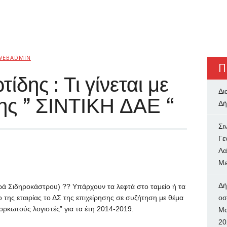
WEBADMIN
Π
δης : Τι γίνεται με
Δι
της ” ΣΙΝΤΙΚΗ ΔΑΕ “
Δή
Σι
Γε
Λα
Ma
Δή
ρά Σιδηροκάστρου) ?? Υπάρχουν τα λεφτά στο ταμείο ή τα
της εταιρίας το ΔΣ της επιχείρησης σε συζήτηση με θέμα
oσ
 ορκωτούς λογιστές” για τα έτη 2014-2019.
Μα
20