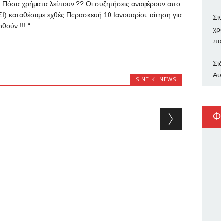
 Πόσα χρήματα λείπουν ?? Οι συζητήσεις αναφέρουν απο
Ι) καταθέσαμε εχθές Παρασκευή 10 Ιανουαρίου αίτηση για
Σι
θούν !!! “
χρ
πα
Σι
Αυ
SINTIKI NEWS
Φ