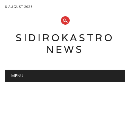
8 AUGUST 2026
SIDIROKASTRO
NEWS
Main menu
Skip
MENU
to
content