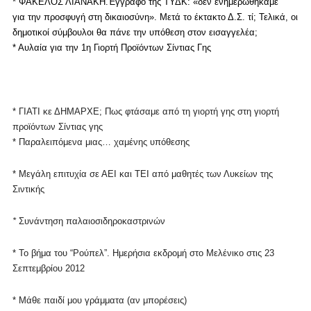
* ΦΑΚΕΛΟΣ ΛΙΑΝΑΚΗ.
Έγγραφο της ΤΥΔΚ: «δεν ενημερωθήκαμε
για την προσφυγή στη δικαιοσύνη». Μετά το έκτακτο Δ.Σ. τί; Τελικά, οι
δημοτικοί σύμβουλοι θα πάνε την υπόθεση στον εισαγγελέα;
* Αυλαία για την 1η Γιορτή Προϊόντων Σίντιας Γης
* ΓΙΑΤΙ κε ΔΗΜΑΡΧΕ;
Πως φτάσαμε από τη γιορτή γης στη γιορτή
προϊόντων Σίντιας γης
* Παραλειπόμενα μιας… χαμένης υπόθεσης
* Μεγάλη επιτυχία σε ΑΕΙ και ΤΕΙ από μαθητές των Λυκείων της
Σιντικής
*
Συνάντηση παλαιοσιδηροκαστρινών
* Το βήμα του “Ρούπελ”.
Ημερήσια εκδρομή στο Μελένικο στις 23
Σεπτεμβρίου 2012
* Μάθε παιδί μου γράμματα (αν μπορέσεις)