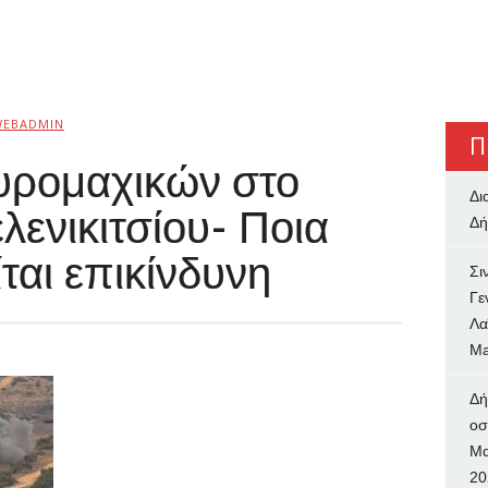
WEBADMIN
Π
υρομαχικών στο
Δι
λενικιτσίου- Ποια
Δή
ται επικίνδυνη
Σι
Γε
Λα
Ma
Δή
oσ
Μα
20