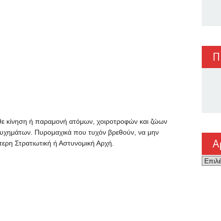
υ
Π
ε κίνηση ή παραμονή ατόμων, χοιροτροφών και ζώων
υχημάτων. Πυρομαχικά που τυχόν βρεθούν, να μην
Α
στερη Στρατιωτική ή Αστυνομική Αρχή.
Αρχεί