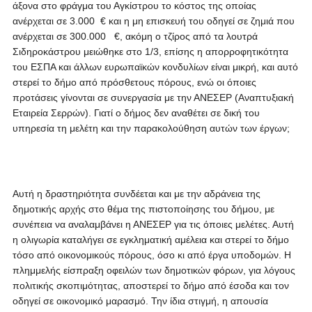
άξονα στο φράγμα του Αγκίστρου το κόστος της οποίας
ανέρχεται σε 3.000 € και η μη επισκευή του οδηγεί σε ζημιά που
ανέρχεται σε 300.000 €, ακόμη ο τζίρος από τα λουτρά
Σιδηροκάστρου μειώθηκε στο 1/3, επίσης η απορροφητικότητα
του ΕΣΠΑ και άλλων ευρωπαϊκών κονδυλίων είναι μικρή, και αυτό
στερεί το δήμο από πρόσθετους πόρους, ενώ οι όποιες
προτάσεις γίνονται σε συνεργασία με την ΑΝΕΣΕΡ (Αναπτυξιακή
Εταιρεία Σερρών). Γιατί ο δήμος δεν αναθέτει σε δική του
υπηρεσία τη μελέτη και την παρακολούθηση αυτών των έργων;
Αυτή η δραστηριότητα συνδέεται και με την αδράνεια της
δημοτικής αρχής στο θέμα της πιστοποίησης του δήμου, με
συνέπεια να αναλαμβάνει η ΑΝΕΣΕΡ για τις όποιες μελέτες. Αυτή
η ολιγωρία καταλήγει σε εγκληματική αμέλεια και στερεί το δήμο
τόσο από οικονομικούς πόρους, όσο κι από έργα υποδομών. Η
πλημμελής είσπραξη οφειλών των δημοτικών φόρων, για λόγους
πολιτικής σκοπιμότητας, αποστερεί το δήμο από έσοδα και τον
οδηγεί σε οικονομικό μαρασμό. Την ίδια στιγμή, η απουσία