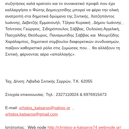
συζητήσεις καλά κρατούν και το συναινετικό προφίλ που έχει
καλλιεργήσει ο Φώτης Δομουχτσίδης μπορεί να φέρει την ολική
ανατροπή στα δημοτικά δρώμενα της Σιντικής, Χατζηπάντος
Ιωάννης, Δεβετζής Εμμανουήλ, Τζέγκα Κυριακή , Δήμου Ιωάννης ,
Τσίντσιος Γεώργιος, Σιδηρόπουλος Σάββας, Ουλούκη Αγγελική,
Πασχαλίδης Θεόδωρος, Παναγιωτίδης Σάββας και Μουμτζίδης
Χαράλαμπος, δημοτικοί σύμβουλοι διαφορετικών συνδυασμών,
παίζουν καθοριστικό ρόλο στις ζυμώσεις που… θα αλλάξουν τη
Σιντική, φέρνοντας αέρα «απαλλαγής».
Ταχ. Δ/νση: Λιβαδιά Σιντικής Σερρών, Τ.Κ. 62055
Στοιχεία επικοινωνίας: Τηλ.: 2327110024 & 6976915473
E-mail:
xrhstos_katsaros@yahoo.gr
,
xrhstos.katsaros@gmail.com
Ιστότοπος: Web node
http://christos-a-katsaros74.webnode.gr/