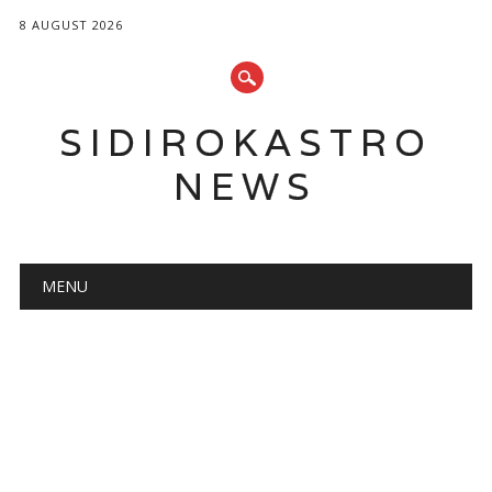
8 AUGUST 2026
SIDIROKASTRO
NEWS
Main menu
Skip
MENU
to
content