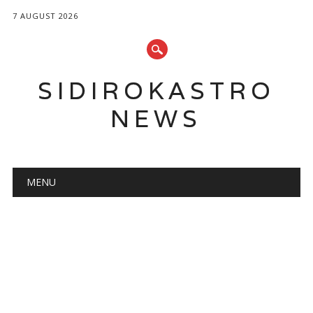
7 AUGUST 2026
SIDIROKASTRO
NEWS
Main menu
Skip
MENU
to
content