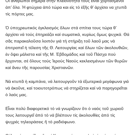
Οἱ ἄνθρωποι σήμερα στήν πλειονότητά τους εἶναι χορτασμένοι
ἀπ’ ὅλα. Ἡ φτώχεια ἀπό τώρα και εἰς τό ἐξῆς θ’ ἀρχίσει να χτυπᾶ
τίς πόρτες μας.
Ὁ ὐποχρεωτικός ἐγκλεισμός ὅλων στά σπίτια τους τώρα θ’
ἀρχίσει νά τούς ἐπηρεάζει καί σωματικά, κυρίως ὅμως ψυχικά. Θά
σᾶς παρακαλοῦσα λοιπόν γιά τή στήριξη τοῦ λαοῦ μας νά
ἐπιτραπεῖ ἡ τέλεση τῆς Θ. Λειτουργίας καί ὅλων τῶν ἀκολουθιῶν,
ἐν ὄψει μάλιστα καί τῆς Μ. Ἑβδομάδος καί τοῦ Πάσχα πού
ἔρχονται, σέ ὅλους τούς Ἱερούς Ναούς κεκλεισμένων τῶν θυρῶν
καί ἄνευ τῆς παρουσίας Χριστιανῶν.
Νά κτυπᾶ ἡ καμπάνα, νά λειτουργοῦν τά ἐξωτερικά μεγάφωνα γιά
νά ἀκοῦνε, καί τοιουτοτρόπως νά στηρίζεται καί νά παρηγορεῖται
ὁ λαός μας.
Εἶναι πολύ διαφορετικό τό νά γνωρίζουν ὅτι ὁ ναός τοῦ χωριοῦ
τους λειτουργεῖ ἀπό τό νά βλέπουν τίς ἀκολουθίες ἀπό τίς
ψυχρές τηλεοράσεις ἤ τό ραδιόφωνο.