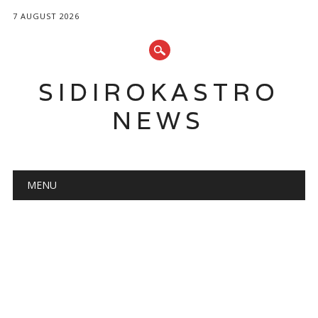
7 AUGUST 2026
SIDIROKASTRO
NEWS
Main menu
Skip
MENU
to
content