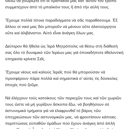
Θέλω νά γνωρίζετε ὅτι οἱ Χριστιανοί μας κατ’ αὐτόν τόν τρόπο
συμμετέχουν ἀπό τό μπαλκόνι τους ἤ ἀπό τήν αὐλή τους.
Ἔχουμε πολλά τέτοια παραδείγματα νά σᾶς παραθέσουμε. Ἐξ
ἄλλου οἱ ναοί μας δέν μποροῦν νά μένουν οὔτε ἀλειτούργητοι
οὔτε καί ἀλιβάνιστοι. Αὐτό εἶναι ἀνάγκη ὅλων μας.
Δεύτερον θά ἤθελα ὡς Ἱερά Μητρόπολις νά θέσω στή διάθεσή
σας ὅλο τό δυναμικό τῶν Ἱερέων μας γιά ὁποιαδήποτε ἐθελοντική
ὑπηρεσία κρίνετε Σεῖς.
Ἔχουμε νέους καί καλούς Ἱερεῖς πού θά μπορούσαν νά
προσφέρουν πάρα πολλά καί σημαντικά σ’ αὐτές τίς δύσκολες
ἐποχές πού ζοῦμε.
Νά ἐλέγχουν τούς κατοίκους τῶν περιοχῶν τους καί τῶν χωριῶν
τους ὥστε νά μή γυρίζουν ἄσκοπα ἔξω, νά βοηθήσουν σέ
ἀστυνομικά τμήματα γιά νά ἐλαφρυνθεῖ τό βάρος τῶν
ὑποχρεώσεων τῶν αστυνομικῶν μας, νά φροντίσουν κάποιες
περιπτώσεις εὐπαθῶν ὀμάδων πού ἔχουν ἀνάγκη ἀπό ἀπλή