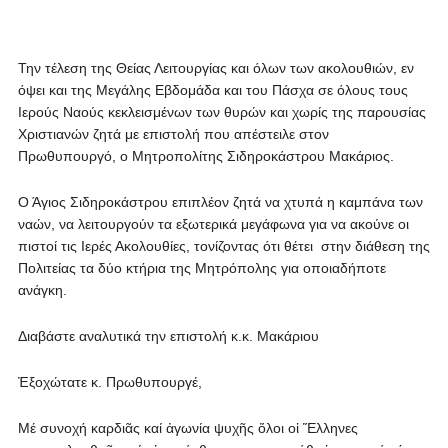
Την τέλεση της Θείας Λειτουργίας και όλων των ακολουθιών, εν
όψει και της Μεγάλης Εβδομάδα και του Πάσχα σε όλους τους
Ιερούς Ναούς κεκλεισμένων των θυρών και χωρίς της παρουσίας
Χριστιανών ζητά με επιστολή που απέστειλε στον
Πρωθυπουργό, ο Μητροπολίτης Σιδηροκάστρου Μακάριος.
Ο Άγιος Σιδηροκάστρου επιπλέον ζητά να χτυπά η καμπάνα των
ναών, να λειτουργούν τα εξωτερικά μεγάφωνα για να ακούνε οι
πιστοί τις Ιερές Ακολουθίες, τονίζοντας ότι θέτει στην διάθεση της
Πολιτείας τα δύο κτήρια της Μητρόπολης για οποιαδήποτε
ανάγκη.
Διαβάστε αναλυτικά την επιστολή κ.κ. Μακάριου
Ἐξοχώτατε κ. Πρωθυπουργέ,
Μέ συνοχή καρδιᾶς καί ἀγωνία ψυχῆς ὅλοι οἱ Ἕλληνες