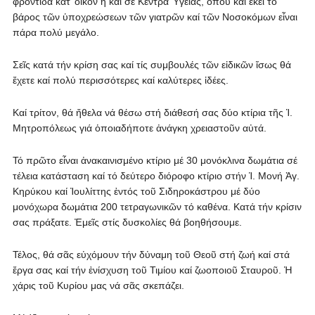
φροντίδα κατ’ οἶκον ἤ καί σέ Κέντρα Ὑγείας, ὅπου καί ἐκεῖ τό
βάρος τῶν ὑποχρεώσεων τῶν γιατρῶν καί τῶν Νοσοκόμων εἶναι
πάρα πολύ μεγάλο.
Σεῖς κατά τήν κρίση σας καί τίς συμβουλές τῶν εἰδικῶν ἴσως θά
ἔχετε καί πολύ περισσότερες καί καλύτερες ἰδέες.
Καί τρίτον, θά ἤθελα νά θέσω στή διάθεσή σας δύο κτίρια τῆς Ἱ.
Μητροπόλεως γιά ὁποιαδήποτε ἀνάγκη χρειαστοῦν αὐτά.
Τό πρῶτο εἶναι ἀνακαινισμένο κτίριο μέ 30 μονόκλινα δωμάτια σέ
τέλεια κατάσταση καί τό δεύτερο διόροφο κτίριο στήν Ἱ. Μονή Ἁγ.
Κηρύκου καί Ἰουλίττης ἐντός τοῦ Σιδηροκάστρου μέ δύο
μονόχωρα δωμάτια 200 τετραγωνικῶν τό καθένα. Κατά τήν κρίσιν
σας πράξατε. Ἐμεῖς στίς δυσκολίες θά βοηθήσουμε.
Τέλος, θά σᾶς εὐχόμουν τήν δὐναμη τοῦ Θεοῦ στή ζωή καί στά
ἔργα σας καί τήν ἐνίσχυση τοῦ Τιμίου καί ζωοποιοῦ Σταυροῦ. Ἡ
χάρις τοῦ Κυρίου μας νά σᾶς σκεπάζει.