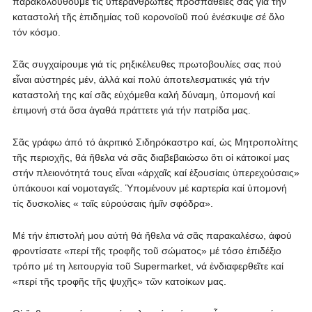
παρακολουθοῦμε τίς ὑπεράνθρωπες προσπάθειές σας γιά τήν
καταστολή τῆς ἐπιδημίας τοῦ κορονοϊοῦ πού ἐνέσκυψε σέ ὅλο
τόν κόσμο.
Σᾶς συγχαίρουμε γιά τίς ρηξικέλευθες πρωτοβουλίες σας πού
εἶναι αὐστηρές μέν, ἀλλά καί πολύ ἀποτελεσματικές γιά τήν
καταστολή της καί σᾶς εὐχόμεθα καλή δύναμη, ὑπομονή καί
ἐπιμονή στά ὅσα ἀγαθά πράττετε γιά τήν πατρίδα μας.
Σᾶς γράφω ἀπό τό ἀκριτικό Σιδηρόκαστρο καί, ὡς Μητροπολίτης
τῆς περιοχῆς, θά ἤθελα νά σᾶς διαβεβαιώσω ὅτι οἱ κάτοικοί μας
στήν πλειονότητά τους εἶναι «ἀρχαῖς καί ἐξουσίαις ὑπερεχούσαις»
ὐπάκουοι καί νομοταγεῖς. Ὑπομένουν μέ καρτερία καί ὐπομονή
τίς δυσκολίες « ταῖς εὐρούσαις ἡμῖν σφόδρα».
Μέ τήν ἐπιστολή μου αὐτή θά ἤθελα νά σᾶς παρακαλέσω, ἀφού
φροντίσατε «περί τῆς τροφῆς τοῦ σώματος» μέ τόσο ἐπιδέξιο
τρόπο μέ τη λειτουργία τοῦ Supermarket, νά ἐνδιαφερθεῖτε καί
«περί τῆς τροφῆς τῆς ψυχῆς» τῶν κατοίκων μας.