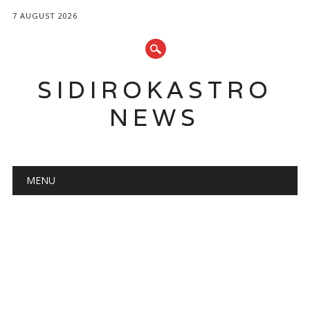
7 AUGUST 2026
SIDIROKASTRO
NEWS
Main menu
Skip
MENU
to
content