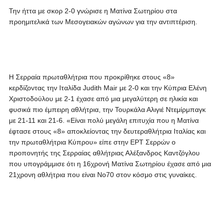
Την ήττα με σκορ 2-0 γνώρισε η Ματίνα Σωτηρίου στα
προημιτελικά των Μεσογειακών αγώνων για την αντιπτέριση.
Η Σερραία πρωταθλήτρια που προκρίθηκε στους «8»
κερδίζοντας την Ιταλίδα Judith Mair με 2-0 και την Κύπρια Ελένη
Χριστοδούλου με 2-1 έχασε από μια μεγαλύτερη σε ηλικία και
φυσικά πιο έμπειρη αθλήτρια, την Τουρκάλα Αλιγιέ Ντεμίρμπαγκ
με 21-11 και 21-6. «Είναι πολύ μεγάλη επιτυχία που η Ματίνα
έφτασε στους «8» αποκλείοντας την δευτεραθλήτρια Ιταλίας και
την πρωταθλήτρια Κύπρου» είπε στην ΕΡΤ Σερρών ο
προπονητής της Σερραίας αθλήτριας Αλέξανδρος Καντζόγλου
που υπογράμμισε ότι η 16χρονή Ματίνα Σωτηρίου έχασε από μια
21χρονη αθλήτρια που είναι Νο70 στον κόσμο στις γυναίκες.