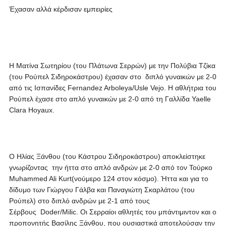
Έχασαν αλλά κέρδισαν εμπειρίες
Η Ματίνα Σωτηρίου (του Πλάτωνα Σερρών) με την Πολύβια Τζίκα
(του Ρούπελ Σιδηροκάστρου) έχασαν στο διπλό γυναικών με 2-0
από τις Ισπανίδες Fernandez Arboleya/Usle Vejo. Η αθλήτρια του
Ρούπελ έχασε στο απλό γυναικών με 2-0 από τη Γαλλίδα Yaelle
Clara Hoyaux.
Ο Ηλίας Ξάνθου (του Κάστρου Σιδηροκάστρου) αποκλείστηκε
γνωρίζοντας την ήττα στο απλό ανδρών με 2-0 από τον Τούρκο
Muhammed Ali Kurt(νούμερο 124 στον κόσμο). Ήττα και για το
δίδυμο των Γιώργου Γάλβα και Παναγιώτη Σκαρλάτου (του
Ρούπελ) στο διπλό ανδρών με 2-1 από τους
Σέρβους Doder/Milic. Οι Σερραίοι αθλητές του μπάντιμιντον και ο
προπονητής Βασίλης Ξάνθου, που ουσιαστικά αποτελούσαν την