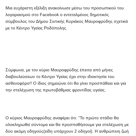
Μια ευχάριστη εξέλιξη ανακοίνωσε μέσω του προσωπικού του
λογαριασμού στο Facebook ο εντεταλμένος δημοτικός
σύμβουλος του Δήμου Σιντικής Κυριάκος Μαυρoφρύδης σχετικά
με το Κέντρο Υγείας Ροδόπολης.
Σύμφωνα, με τον κύριο Μαυρoφρύδης έπειτα από μήνες
διαβουλεύσεων το Κέντρο Υγείας έχει στην ιδιοκτησία του
ασθενοφόρο!! Ο ίδιος σημειώνει ότι θα γίνει προσπάθεια και για
την στελέχωση της πρωτοβάθμιας φροντίδας υγείας.
Ο κύριος Μαυρoφρύδης αναφέρει ότι: “Το πρώτο στάδιο θα
ολοκληρωθεί σύντομα και θα προσπαθήσουμε για στελέχωση με
δύο ακόμη οδηγούς(είδη υπάρχουν 2 οδηγοί). Η ανθρώπινη ζωή