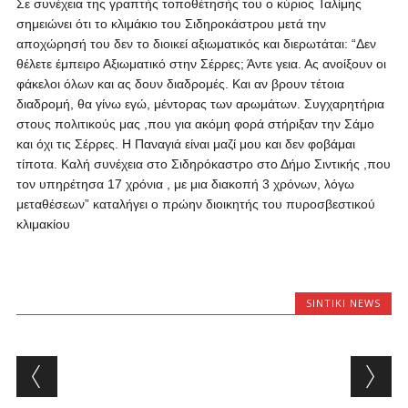
Σε συνέχεια της γραπτής τοποθέτησής του ο κύριος Ταλίμης
σημειώνει ότι το κλιμάκιο του Σιδηροκάστρου μετά την
αποχώρησή του δεν το διοικεί αξιωματικός και διερωτάται: “Δεν
θέλετε έμπειρο Αξιωματικό στην Σέρρες; Άντε γεια. Ας ανοίξουν οι
φάκελοι όλων και ας δουν διαδρομές. Και αν βρουν τέτοια
διαδρομή, θα γίνω εγώ, μέντορας των αρωμάτων. Συγχαρητήρια
στους πολιτικούς μας ,που για ακόμη φορά στήριξαν την Σάμο
και όχι τις Σέρρες. Η Παναγιά είναι μαζί μου και δεν φοβάμαι
τίποτα. Καλή συνέχεια στο Σιδηρόκαστρο στο Δήμο Σιντικής ,που
τον υπηρέτησα 17 χρόνια , με μια διακοπή 3 χρόνων, λόγω
μεταθέσεων” καταλήγει ο πρώην διοικητής του πυροσβεστικού
κλιμακίου
SINTIKI NEWS
Post navigation