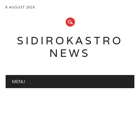
8 AUGUST 2026
SIDIROKASTRO
NEWS
Main menu
Skip
MENU
to
content