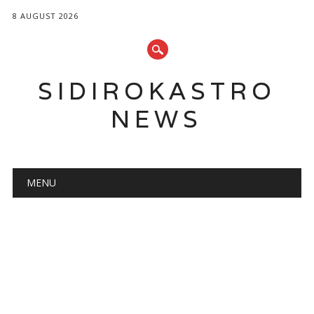
8 AUGUST 2026
SIDIROKASTRO
NEWS
Main menu
Skip
MENU
to
content