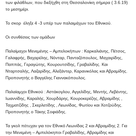
των φιλάθλων, που διεξήχθη στη Θεσσαλονίκη σήμερα ( 3.6.19)
το μεσημέρι.
Το σκορ έληξε 4 -3 υπέρ των παλαιμάχων του Εθνικού.
Οι συνθέσεις των ομάδων
Παλαίμαχοι Μενεμένης – Αμπελοκήπων : Καρκαλιάνης, Πέτσος,
Γαλαφρής, Βαχαρέλης, Νόνταρ, Πανταζόπουλος, Μαχαιρίδης,
Παππάς, Γεραγώτης, Κουρουτσίδης, Γραβαλίδης. Και
Νταρτσαλής, Λαζαρίδης, Αλεξάντερ, Καρανικόλας και Αβραμίδης.
Προπονητής ο Βαγγέλης Γιαννακόπουλος.
Παλαίαμχοι Εθνικού : Αστάκογλου, Αγγελίδης, Μεντής, Λεβέντης,
Ιωαννίδης, Καραλής, Χουρδάρης, Κουροκερέζης, Αβραμίδης ,
Ταχματζίδης , Σκερλετίδης , Λεωνίδας, Φωτίου και Χοτζούδης.
Προπονητής ο Τάκης Σοφιάδης.
Τα γκολ πέτυχαν για τον Εθνικό Λεωνίδας 2 και Αβραμίδης 2. Για
την Μενεμένη – Αμπελόκηποι Γραβαλίδης, Αβραμίδης και