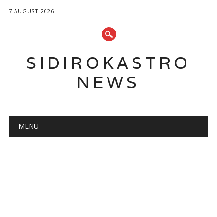
7 AUGUST 2026
SIDIROKASTRO
NEWS
Main menu
Skip
MENU
to
content