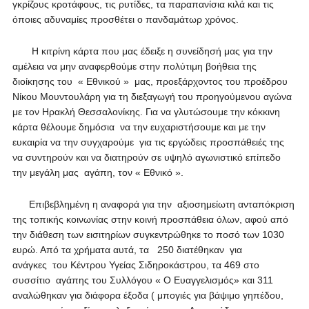
γκρίζους κροτάφους, τις ρυτίδες, τα παραπανίσια κιλά και τις
όποιες αδυναμίες προσθέτει ο πανδαμάτωρ χρόνος.
Η κιτρίνη κάρτα που μας έδειξε η συνείδησή μας για την
αμέλεια να μην αναφερθούμε στην πολύτιμη βοήθεια της
διοίκησης του « Εθνικού » μας, προεξάρχοντος του προέδρου
Νίκου Μουντουλάρη για τη διεξαγωγή του προηγούμενου αγώνα
με τον Ηρακλή Θεσσαλονίκης. Για να γλυτώσουμε την κόκκινη
κάρτα θέλουμε δημόσια να την ευχαριστήσουμε και με την
ευκαιρία να την συγχαρούμε για τις εργώδεις προσπάθειές της
να συντηρούν και να διατηρούν σε υψηλό αγωνιστικό επίπεδο
την μεγάλη μας αγάπη, τον « Εθνικό ».
Επιβεβλημένη η αναφορά για την αξιοσημείωτη ανταπόκριση
της τοπικής κοινωνίας στην κοινή προσπάθεια όλων, αφού από
την διάθεση των εισιτηρίων συγκεντρώθηκε το ποσό των 1030
ευρώ. Από τα χρήματα αυτά, τα 250 διατέθηκαν για
ανάγκες του Κέντρου Υγείας Σιδηροκάστρου, τα 469 στο
συσσίτιο αγάπης του Συλλόγου « Ο Ευαγγελισμός» και 311
αναλώθηκαν για διάφορα έξοδα ( μπογιές για βάψιμο γηπέδου,