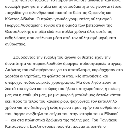
Στο παιχνίδι έδωσαν το παρόν αν και δεν αγωνίστηκαν αλλά
αναφέρθηκαν για την αξία και τη σπουδαιότητα να γίνονται τέτοια
παιχνίδια για φιλανθρωπικό σκοπό οι Κώστας Ορφανός και
Κώστας Αϊδινίου. Ο πρώην γενικός γραμματέας αθλητισμού
Γιώργος Λυσσαρίδης τόνισε ότι η ομάδα των βετεράνων της
Θεσσαλονίκης στηρίζει εδώ και πολλά χρόνια όλες αυτές τις
εκδηλώσεις που στέλνουν μέσα από τον αθλητισμό μηνύματα
ανθρωπιάς.
Σφυρίζοντας την έναρξη του αγώνα οι θεατές είχαν την
δυνατότητα να παρακολουθούν όμορφες ποδοσφαιρικές στιγμές.
Απόντος του ενδιαφέροντος για το αποτέλεσμα, κυριάρχησαν στο
χορτάρι οι ντρίπλες, τα φάλτσα οι ατομικές επινοήσεις και
υπέροχες ποδοσφαιρικές χορογραφίες. Μα όσο λιγόστευαν τα
λεπτά του αγώνα και οι ώρες του ήλιου υποχωρούσαν, η σκέψη
μας και η επιθυμία μας, με μια μακρινή μπαλιά μας έστειλε κάπου
εκεί προς το τέλος του καλοκαιριού, ψάχνοντας τον κατάλληλο
χρόνο για την διεξαγωγή ενός αγώνα προς τιμήν του ανθρώπου
που άφησε ανεξίτηλο το στίγμα του στην ιστορία του « Εθνικού
» και στα πολιτιστικά δρώμενα της πόλης μας. Του Γιαννάκου
Κατσαντώνη. Ευελπιστούμε πως θα πραγματοποιηθεί ο