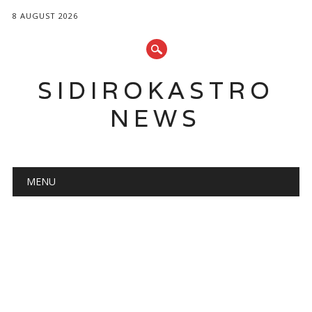
8 AUGUST 2026
SIDIROKASTRO
NEWS
Main menu
Skip
MENU
to
content