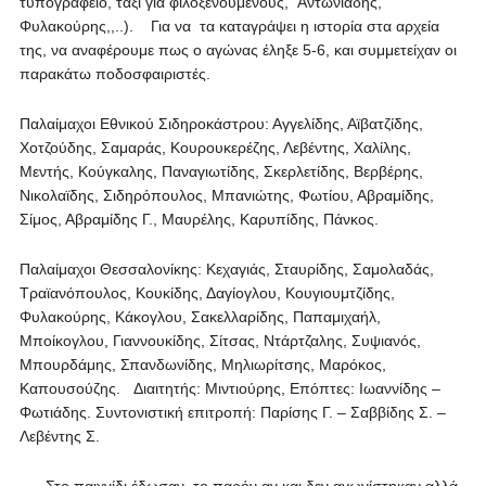
τυπογραφείο, ταξί για φιλοξενούμενους, Αντωνιάδης,
Φυλακούρης,,..). Για να τα καταγράψει η ιστορία στα αρχεία
της, να αναφέρουμε πως ο αγώνας έληξε 5-6, και συμμετείχαν οι
παρακάτω ποδοσφαιριστές.
Παλαίμαχοι Εθνικού Σιδηροκάστρου: Αγγελίδης, Αϊβατζίδης,
Χοτζούδης, Σαμαράς, Κουρουκερέζης, Λεβέντης, Χαλίλης,
Μεντής, Κούγκαλης, Παναγιωτίδης, Σκερλετίδης, Βερβέρης,
Νικολαϊδης, Σιδηρόπουλος, Μπανιώτης, Φωτίου, Αβραμίδης,
Σίμος, Αβραμίδης Γ., Μαυρέλης, Καρυπίδης, Πάνκος.
Παλαίμαχοι Θεσσαλονίκης: Κεχαγιάς, Σταυρίδης, Σαμολαδάς,
Τραϊανόπουλος, Κουκίδης, Δαγίογλου, Κουγιουμτζίδης,
Φυλακούρης, Κάκογλου, Σακελλαρίδης, Παπαμιχαήλ,
Μποίκογλου, Γιαννουκίδης, Σίτσας, Ντάρτζαλης, Συψιανός,
Μπουρδάμης, Σπανδωνίδης, Μηλιωρίτσης, Μαρόκος,
Καπουσούζης. Διαιτητής: Μιντιούρης, Επόπτες: Ιωαννίδης –
Φωτιάδης. Συντονιστική επιτροπή: Παρίσης Γ. – Σαββίδης Σ. –
Λεβέντης Σ.