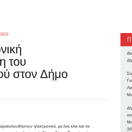
DMIN
Π
νική
Δι
η του
Δή
ού στον Δήμο
Σι
Γε
Λα
Ma
Δή
oσ
Μα
αρακολουθήσουν ηλεκτρονικά, με ένα κλικ και σε
20