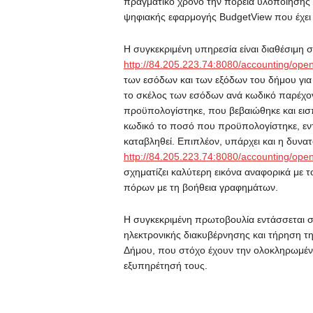
πραγματικό χρόνο την πορεία υλοποίησης 
ψηφιακής εφαρμογής BudgetView που έχει 
Η συγκεκριμένη υπηρεσία είναι διαθέσιμη 
http://84.205.223.74:8080/accounting/ope
των εσόδων και των εξόδων του δήμου για τ
το σκέλος των εσόδων ανά κωδικό παρέχον
προϋπολογίστηκε, που βεβαιώθηκε και εισ
κωδικό το ποσό που προϋπολογίστηκε, εντ
καταβληθεί. Επιπλέον, υπάρχει και η δυν
http://84.205.223.74:8080/accounting/ope
σχηματίζει καλύτερη εικόνα αναφορικά με 
πόρων με τη βοήθεια γραφημάτων.
Η συγκεκριμένη πρωτοβουλία εντάσσεται 
ηλεκτρονικής διακυβέρνησης και τήρηση τη
Δήμου, που στόχο έχουν την ολοκληρωμέν
εξυπηρέτησή τους.