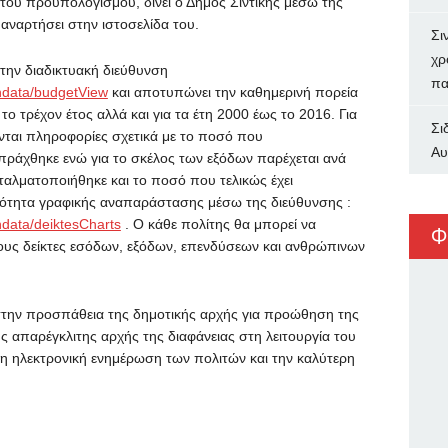
του προϋπολογισμού, δίνει ο Δήμος Σιντικής μέσω της
αναρτήσει στην ιστοσελίδα του.
Σι
χρ
στην διαδικτυακή διεύθυνση
πα
ndata/budgetView
και αποτυπώνει την καθημερινή πορεία
ο τρέχον έτος αλλά και για τα έτη 2000 έως το 2016. Για
Σι
ται πληροφορίες σχετικά με το ποσό που
Αυ
πράχθηκε ενώ για το σκέλος των εξόδων παρέχεται ανά
αλματοποιήθηκε και το ποσό που τελικώς έχει
ατότητα γραφικής αναπαράστασης μέσω της διεύθυνσης :
ndata/deiktesCharts
. Ο κάθε πολίτης θα μπορεί να
Φ
τους δείκτες εσόδων, εξόδων, επενδύσεων και ανθρώπινων
στην προσπάθεια της δημοτικής αρχής για προώθηση της
ς απαρέγκλιτης αρχής της διαφάνειας στη λειτουργία του
η ηλεκτρονική ενημέρωση των πολιτών και την καλύτερη