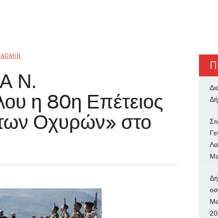
BADMIN
Π
Α Ν.
Δι
ου η 80η Επέτειος
Δή
των Οχυρών» στο
Σι
Γε
Λα
Ma
Δή
oσ
Μα
20