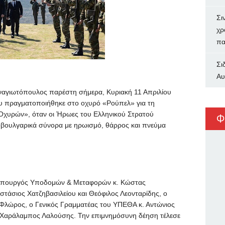
Σι
χρ
πα
Σι
Αυ
αγιωτόπουλος παρέστη σήμερα, Κυριακή 11 Απριλίου
ου πραγματοποιήθηκε στο οχυρό «Ρούπελ» για τη
χυρών», όταν οι Ήρωες του Ελληνικού Στρατού
Φ
οβουλγαρικά σύνορα με ηρωισμό, θάρρος και πνεύμα
 Υπουργός Υποδομών & Μεταφορών κ. Κώστας
στάσιος Χατζηβασιλείου και Θεόφιλος Λεονταρίδης, ο
λώρος, ο Γενικός Γραμματέας του ΥΠΕΘΑ κ. Αντώνιος
 Χαράλαμπος Λαλούσης. Την επιμνημόσυνη δέηση τέλεσε