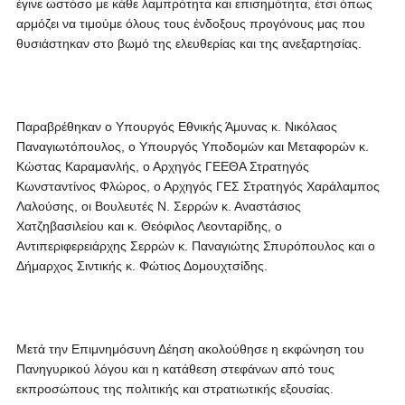
έγινε ωστόσο με κάθε λαμπρότητα και επισημότητα, έτσι όπως
αρμόζει να τιμούμε όλους τους ένδοξους προγόνους μας που
θυσιάστηκαν στο βωμό της ελευθερίας και της ανεξαρτησίας.
Παραβρέθηκαν ο Υπουργός Εθνικής Άμυνας κ. Νικόλαος
Παναγιωτόπουλος, ο Υπουργός Υποδομών και Μεταφορών κ.
Κώστας Καραμανλής, ο Αρχηγός ΓΕΕΘΑ Στρατηγός
Κωνσταντίνος Φλώρος, ο Αρχηγός ΓΕΣ Στρατηγός Χαράλαμπος
Λαλούσης, οι Βουλευτές Ν. Σερρών κ. Αναστάσιος
Χατζηβασιλείου και κ. Θεόφιλος Λεονταρίδης, ο
Αντιπεριφερειάρχης Σερρών κ. Παναγιώτης Σπυρόπουλος και ο
Δήμαρχος Σιντικής κ. Φώτιος Δομουχτσίδης.
Μετά την Επιμνημόσυνη Δέηση ακολούθησε η εκφώνηση του
Πανηγυρικού λόγου και η κατάθεση στεφάνων από τους
εκπροσώπους της πολιτικής και στρατιωτικής εξουσίας.