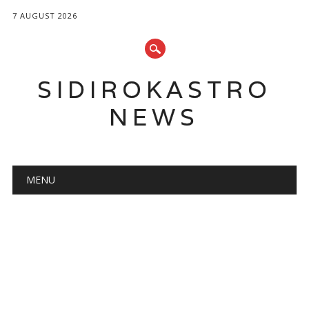
7 AUGUST 2026
SIDIROKASTRO
NEWS
Main menu
Skip
MENU
to
content