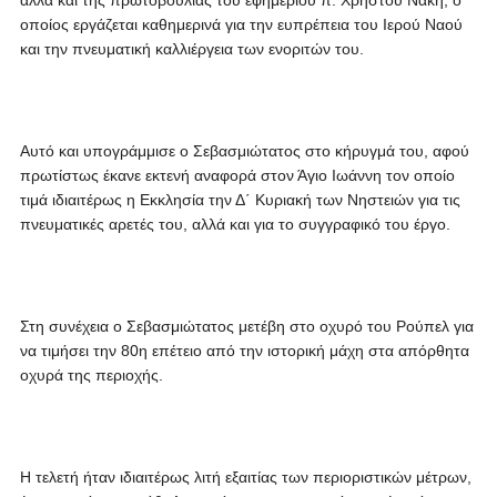
αλλά και της πρωτοβουλίας του εφημερίου π. Χρήστου Νάκη, ο
οποίος εργάζεται καθημερινά για την ευπρέπεια του Ιερού Ναού
και την πνευματική καλλιέργεια των ενοριτών του.
Αυτό και υπογράμμισε ο Σεβασμιώτατος στο κήρυγμά του, αφού
πρωτίστως έκανε εκτενή αναφορά στον Άγιο Ιωάννη τον οποίο
τιμά ιδιαιτέρως η Εκκλησία την Δ΄ Κυριακή των Νηστειών για τις
πνευματικές αρετές του, αλλά και για το συγγραφικό του έργο.
Στη συνέχεια ο Σεβασμιώτατος μετέβη στο οχυρό του Ρούπελ για
να τιμήσει την 80η επέτειο από την ιστορική μάχη στα απόρθητα
οχυρά της περιοχής.
Η τελετή ήταν ιδιαιτέρως λιτή εξαιτίας των περιοριστικών μέτρων,