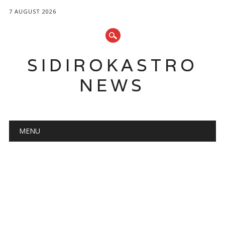
7 AUGUST 2026
SIDIROKASTRO
NEWS
Main menu
Skip
MENU
to
content