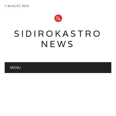
7 AUGUST 2026
SIDIROKASTRO
NEWS
Main menu
Skip
MENU
to
content