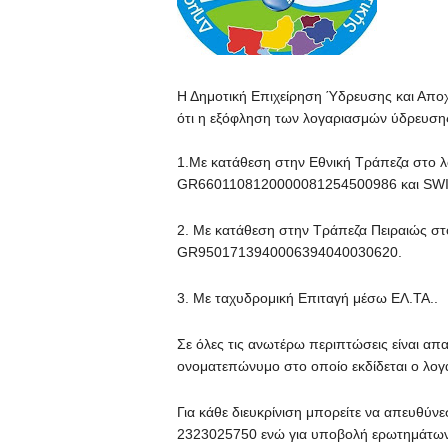
Η Δημοτική Επιχείρηση Ύδρευσης και Αποχ
ότι η εξόφληση των λογαριασμών ύδρευσης 
1.Με κατάθεση στην Εθνική Τράπεζα στο 
GR6601108120000081254500986 και SW
2. Με κατάθεση στην Τράπεζα Πειραιώς σ
GR9501713940006394040030620.
3. Με ταχυδρομική Επιταγή μέσω ΕΛ.ΤΑ..
Σε όλες τις ανωτέρω περιπτώσεις είναι απ
ονοματεπώνυμο στο οποίο εκδίδεται ο λο
Για κάθε διευκρίνιση μπορείτε να απευθύ
2323025750 ενώ για υποβολή ερωτημάτων ή