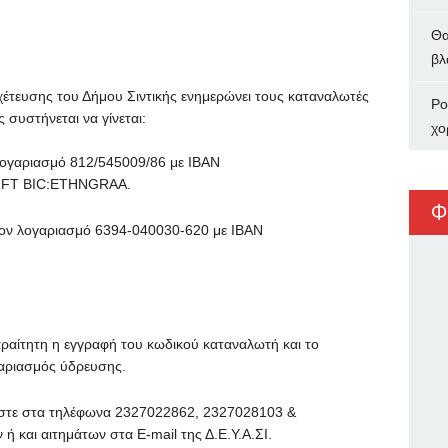
Θα
βλ
έτευσης του Δήμου Σιντικής ενημερώνει τους καταναλωτές
Ρο
συστήνεται να γίνεται:
χο
λογαριασμό 812/545009/86 με ΙΒΑΝ
IFT BIC:ETHNGRAA.
Φ
τον λογαριασμό 6394-040030-620 με ΙΒΑΝ
αραίτητη η εγγραφή του κωδικού καταναλωτή και το
γαριασμός ύδρευσης.
νεστε στα τηλέφωνα 2327022862, 2327028103 &
 και αιτημάτων στα Ε-mail της Δ.Ε.Υ.Α.ΣΙ.