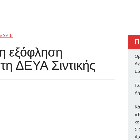
ADMIN
Π
 η εξόφληση
Ορ
τη ΔΕΥΑ Σιντικής
Αχ
Ερ
ΓΣ
Δή
Κά
«Τ
κο
Σι
Αυ