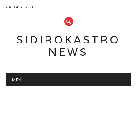
7 AUGUST 2026
SIDIROKASTRO
NEWS
Main menu
Skip
MENU
to
content