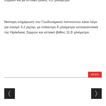
Σερρών και με εστιακό βάθος 9,8 χιλιόμετρα.
Νεότερη ενημέρωση του Γεωδυναμικού Ινστιτούτου κάνει λόγο
για σεισμό 3,2 ρίχτερ, με επίκεντρο 8 χιλιόμετρα νοτιοανατολικά
της Ηράκλειας Σερρών και εστιακό βάθος 11,8 χιλιόμετρα.
NEWS
Post navigation