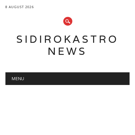
8 AUGUST 2026
SIDIROKASTRO
NEWS
Main menu
Skip
MENU
to
content