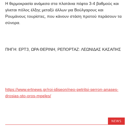
Η θερμοκρασία ανάμεσα στα πλατάνια πέφτει 3-4 βαθμούς και
γίνεται πόλος έλξης μεταξύ άλλων για Βούλγαρους και
Ρουμάνους τουρίστες, που κάνουν στάση προτού περάσουν τα
σύνορα.
ΠΗΓΗ: ΕΡΤ3, ΩΡΑ ΘΕΡΙΝΗ, ΡΕΠΟΡΤΑΖ: ΛΕΩΝΙΔΑΣ ΚΑΣΑΠΗΣ
https://www.ertnews.gr/roi-idiseon/neo-petritsi-serron-anases-
drosias-sto-oros-mpeles/
NEWS