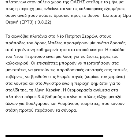
πλατανιων στον αύλειο χώρο της ΟΑΣΗΣ στείλαμε το μήνυμα
πως η περιοχή μας ενδείκνυται για τις καλοκαιρινές εξορμήσεις
όσων αναζητούν ανάσες δροσιάς προς το βουνό. Εκπομπή Ώρα
Θερινή (ΕΡΤ3) ( 9.8.22)
Τα αιωνόβια πλατάνια στο Νέο Πετρίτσι Σερρών, στους
πρόποδες του όρους Μπέλες προσφέρουν μία ανάσα δροσιάς
από την έντονη καθημερινότητα στα αστικά κέντρα. Η κοιλάδα
του Νέου Πετριτσίου είναι μία λύση για τις ζεστές μέρες του
καλοκαιριού. Οι επισκέπτες μπορούν να περπατήσουν στα
μονοπάτια, να γευτούν τις παραδοσιακές συνταγές στις τοπικές
ταβέρνες, να βρεθούν στις θερμές πηγές (κυρίως τον χειμώνα)
στα λουτρά και στο Άγκιστρο ενώ η περιοχή φημίζεται για το
στολίδι της, τη λίμνη Κερκίνη. Η θερμοκρασία ανάμεσα στα
πλατάνια πέφτει 3-4 βαθμούς και γίνεται πόλος έλξης μεταξύ
άλλων για Βούλγαρους και Ρουμάνους τουρίστες, που κάνουν
στάση προτού περάσουν τα σύνορα.