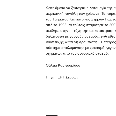
ώστε άμεσα να ξεκινήσει η λειτουργία τη
αφρικανική πανώλη των χοίρων». Τα παρ
του Τμήματος Κτηνιατρικής Σερρών Γιώργο
από το 1995, εν τούτοις σταμάτησε το 2007
αφέθηκε στην … τύχη της και καταστράφηκ
διεξάγονται με γοργούς ρυθμούς, ενώ χθε
Ανάπτυξης Φωτεινή Αραμπατζή. Η τάφρος θ
σύστημα απολύμανσης με ψεκασμό, γεγονό
οχημάτων από τον συνοριακό σταθμό.
Θάλεια Καμπουρίδου
Πηγή : ΕΡΤ Σερρών