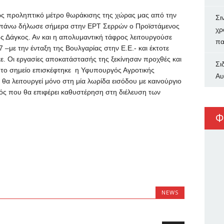
ς ως προληπτικό μέτρο θωράκισης της χώρας μας από την
Σι
απάνω δήλωσε σήμερα στην ΕΡΤ Σερρών ο Προϊστάμενος
χρ
ς Δάγκος. Αν και η απολυμαντική τάφρος λειτουργούσε
πα
 –με την ένταξη της Βουλγαρίας στην Ε.Ε.- και έκτοτε
ε. Οι εργασίες αποκατάστασής της ξεκίνησαν προχθές και
Σι
ς το σημείο επισκέφτηκε η Υφυπουργός Αγροτικής
Αυ
α λειτουργεί μόνο στη μία λωρίδα εισόδου με καινούργιο
ς που θα επιφέρει καθυστέρηση στη διέλευση των
Φ
NEWS