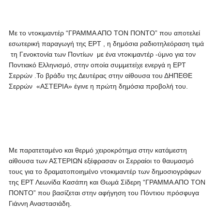
Με το ντοκιμαντέρ “ΓΡΑΜΜΑ ΑΠΟ ΤΟΝ ΠΟΝΤΟ” που αποτελεί
εσωτερική παραγωγή της ΕΡΤ , η δημόσια ραδιοτηλεόραση τιμά
τη Γενοκτονία των Ποντίων με ένα ντοκιμαντέρ -ύμνο για τον
Ποντιακό Ελληνισμό, στην οποία συμμετείχε ενεργά η ΕΡΤ
Σερρών .Το βράδυ της Δευτέρας στην αίθουσα του ΔΗΠΕΘΕ
Σερρών «ΑΣΤΕΡΙΑ» έγινε η πρώτη δημόσια προβολή του.
Με παρατεταμένο και θερμό χειροκρότημα στην κατάμεστη
αίθουσα των ΑΣΤΕΡΙΩΝ εξέφρασαν οι Σερραίοι το θαυμασμό
τους για το δραματοποιημένο ντοκιμαντέρ των δημοσιογράφων
της ΕΡΤ Λεωνίδα Κασάπη και Θωμά Σίδερη “ΓΡΑΜΜΑ ΑΠΟ ΤΟΝ
ΠΟΝΤΟ” που βασίζεται στην αφήγηση του Πόντιου πρόσφυγα
Γιάννη Αναστασιάδη.