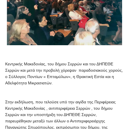
Κεντρικής Μακεδονίας, του δήμου Σερρών και του ΔΗΠΕΘΕ
Σερρών και μετά την προβολή χόρεψαν παραδοσιακούς χορούς,
ο Σύλλογος Ποντίων « Επταμύλων», η Θρακτική Εστία και η
Αδελφότητα Μικρασιατών.
Στην εκδήλωση, που τελούσε υπό την αιγίδα της Περιφέρειας
Κεντρικής Μακεδονίας , αντιπεριφέρεια Σερρών , του δήμου
Σερρών και την υποστήριξη του ΔΗΠΕΘΕ Σερρών,
παρευρέθηκαν μεταξύ των άλλων ο Αντιπεριφερειάρχης
Παναγιώτης Σπυρόπουλος, εκπρόσωποι του δήμου, της