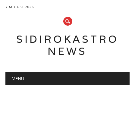
7 AUGUST 2026
SIDIROKASTRO
NEWS
Main menu
Skip
MENU
to
content