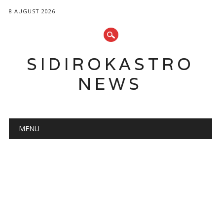
8 AUGUST 2026
SIDIROKASTRO
NEWS
Main menu
Skip
MENU
to
content