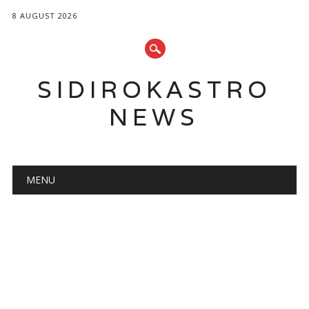
8 AUGUST 2026
SIDIROKASTRO
NEWS
Main menu
Skip
MENU
to
content