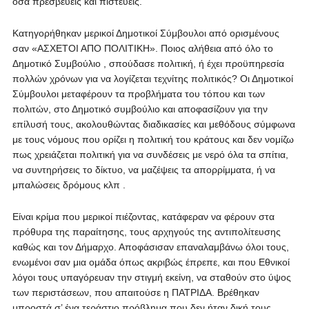
όσα πρεσβεύεις και πιστεύεις.
Κατηγορήθηκαν μερικοί Δημοτικοί Σύμβουλοι από ορισμένους
σαν «ΑΣΧΕΤΟΙ ΑΠΟ ΠΟΛΙΤΙΚΗ». Ποιος αλήθεια από όλο το
Δημοτικό Συμβούλιο , σπούδασε πολιτική, ή έχει προϋπηρεσία
πολλών χρόνων για να λογίζεται τεχνίτης πολιτικός? Οι Δημοτικοί
Σύμβουλοι μεταφέρουν τα προβλήματα του τόπου και των
πολιτών, στο Δημοτικό συμβούλιο και αποφασίζουν για την
επίλυσή τους, ακολουθώντας διαδικασίες και μεθόδους σύμφωνα
με τους νόμους που ορίζει η πολιτική του κράτους και δεν νομίζω
πως χρειάζεται πολιτική για να συνδέσεις με νερό όλα τα σπίτια,
να συντηρήσεις το δίκτυο, να μαζέψεις τα απορρίμματα, ή να
μπαλώσεις δρόμους κλπ .
Είναι κρίμα που μερικοί πιέζοντας, κατάφεραν να φέρουν στα
πρόθυρα της παραίτησης, τους αρχηγούς της αντιπολίτευσης
καθώς και τον Δήμαρχο. Αποφάσισαν επαναλαμβάνω όλοι τους,
ενωμένοι σαν μια ομάδα όπως ακριβώς έπρεπε, και που Εθνικοί
λόγοι τους υπαγόρευαν την στιγμή εκείνη, να σταθούν στο ύψος
των περιστάσεων, που απαιτούσε η ΠΑΤΡΙΔΑ. Βρέθηκαν
μπροστά σ’ ένα τεράστιο πρόβλημα που δεν ήταν δική τους