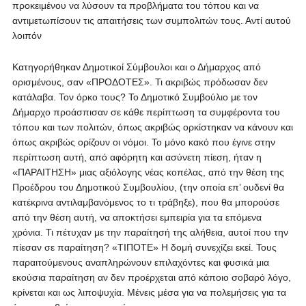
προκειμένου να λύσουν τα προβλήματα του τόπου και να
αντιμετωπίσουν τις απαιτήσεις των συμπολιτών τους. Αντί αυτού
λοιπόν
Κατηγορήθηκαν Δημοτικοί Σύμβουλοι και ο Δήμαρχος από
ορισμένους, σαν «ΠΡΟΔΟΤΕΣ». Τι ακριβώς πρόδωσαν δεν
κατάλαβα. Τον όρκο τους? Το Δημοτικό Συμβούλιο με τον
Δήμαρχο προάσπισαν σε κάθε περίπτωση τα συμφέροντα του
τόπου και των πολιτών, όπως ακριβώς ορκίστηκαν να κάνουν και
όπως ακριβώς ορίζουν οι νόμοι. Το μόνο κακό που έγινε στην
περίπτωση αυτή, από αφόρητη και ασύνετη πίεση, ήταν η
«ΠΑΡΑΙΤΗΣΗ» μιας αξιόλογης νέας κοπέλας, από την θέση της
Προέδρου του Δημοτικού Συμβουλίου, (την οποία επ’ ουδενί θα
κατέκρινα αντιλαμβανόμενος το τι τράβηξε), που θα μπορούσε
από την θέση αυτή, να αποκτήσει εμπειρία για τα επόμενα
χρόνια. Τι πέτυχαν με την παραίτησή της αλήθεια, αυτοί που την
πίεσαν σε παραίτηση? «ΤΙΠΟΤΕ» Η δομή συνεχίζει εκεί. Τους
παραιτούμενους αναπληρώνουν επιλαχόντες και φυσικά μια
εκούσια παραίτηση αν δεν προέρχεται από κάποιο σοβαρό λόγο,
κρίνεται και ως λιποψυχία. Μένεις μέσα για να πολεμήσεις για τα