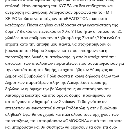
επιλογή. Ήταν απόφαση του ΚΥΣΕΑ και δεν επιδεχόταν και
αντίρρηση και αναβολή. Αποφάσισαν ομόφωνα για το «ΜΗ
ΧΕΙΡΟΝ» ώστε να πετύχουν το «ΒΕΛΤΙΣΤΟΝ» και αυτό
κατάφεραν. Πόσοι αλήθεια αντέδρασαν στην εγκατάσταση της
δομής? Διακόσιοι, πεντακόσιοι Χίλιοι? Που ήταν οι υπόλοιποι 21
χιλιάδες που αριθμούν τον πληθυσμό της Σιντικής? Και ενώ θα
έπρεπε κατά την άποψή μου πάντα, να στοχοποιηθούν οι
βουλευταί του Νομού Σερρών, κάτι που επισήμανε και η
παράταξη της Λαικής συσπείρωσης, η οποία απείχε από την
απόφαση των υπόλοιπων παρατάξεων, που συναποφάσισαν για
την εγκατάσταση της δομής, στοχοποιήθηκαν Δήμαρχος και
Δημοτικοί Σύμβουλοι? Πολύ σωστά η κοινή δήλωση όλων των
Δημοτικών παρατάξεων πλην της Λαικής Συσπείρωσης,
δηλώνουν ομόψυχα την βούλησή τους να επιτρέψουν την
λειτουργία κλειστής και υπό όρους δομής, προκειμένου να
αποφύγουν τον διχασμό των Σιντίκιων. Τι θα γινόταν αν
επέτρεπαν να εγκατασταθεί στην Ροδόπολη ή στην Βυρώνεια
αλήθεια? Εγώ θα συγχαρώ και πάλι όλους τους αρχηγούς των
παρατάξεων, που αποφάσισαν «ΟΜΟΦΩΝΑ» αυτό που έπρεπε
και μπορούσαν και θα συστήσω να ξεχάσουν τα όσα επί δύο-