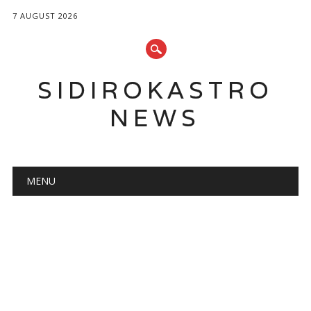
7 AUGUST 2026
SIDIROKASTRO
NEWS
Main menu
Skip
MENU
to
content