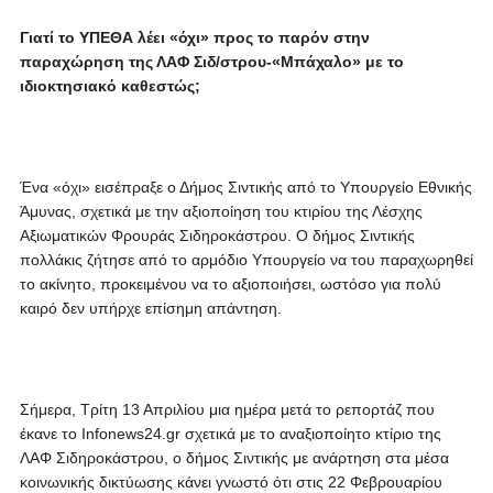
Γιατί το ΥΠΕΘΑ λέει «όχι» προς το παρόν στην
παραχώρηση της ΛΑΦ Σιδ/στρου-«Μπάχαλο» με το
ιδιοκτησιακό καθεστώς;
Ένα «όχι» εισέπραξε ο Δήμος Σιντικής από το Υπουργείο Εθνικής
Άμυνας, σχετικά με την αξιοποίηση του κτιρίου της Λέσχης
Αξιωματικών Φρουράς Σιδηροκάστρου. Ο δήμος Σιντικής
πολλάκις ζήτησε από το αρμόδιο Υπουργείο να του παραχωρηθεί
το ακίνητο, προκειμένου να το αξιοποιήσει, ωστόσο για πολύ
καιρό δεν υπήρχε επίσημη απάντηση.
Σήμερα, Τρίτη 13 Απριλίου μια ημέρα μετά το ρεπορτάζ που
έκανε το Infonews24.gr σχετικά με το αναξιοποίητο κτίριο της
ΛΑΦ Σιδηροκάστρου, ο δήμος Σιντικής με ανάρτηση στα μέσα
κοινωνικής δικτύωσης κάνει γνωστό ότι στις 22 Φεβρουαρίου