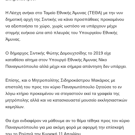
Η Λέσχη ανήκει στο Ταμείο Εθνικής Άμυνας (ΤΕΘΑ) με την νυν
δημοτική αρχή της Σιντικής να κάνει προσπάθειες προκειμένου
να αξιοποιήσει το χώρο, χωρίς ωστόσο να υπάρχουν μέχρι
στιγμής ευήκοα ώτα από πλευράς του Υπουργείου Εθνικής
Άμυνας.
Ο δήμαρχος Σιντικής Φώτης Δομουχτσίδης το 2019 είχε
καταθέσει αίτημα στον Υπουργό Εθνικής Άμυνας Νίκο
Παναγιωτόπουλο αλλά μέχρι και σήμερα απάντηση δεν υπάρχει.
Επίσης, και ο Μητροπολίτης Σιδηροκάστρου Μακάριος με
επιστολή του προς τον κύριο Παναγιωτόπουλο ζητούσε το εν
λόγω κτήριο προκειμένου να στεγαστούν εκεί τα γραφεία της
μητρόπολης αλλά και να κατασκευαστεί μουσείο εκκλησιαστικών
κειμηλίων.
Θα έχει ενδιαφέρον να μάθουμε αν το θέμα τέθηκε προς τον κύριο
Παναγιωτόπουλο για μια ακόμη φορά με αφορμή την επίσκεψή
του το Ρούπελ την Κυριακή 11 Απριλίου.