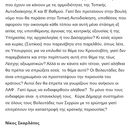
που έχουν να κάνουν με τις αρμοδιότητες της Τοπικής
Αυτοδιοίκησης Α’ και Β’ Βαθμού. Γιατί δεν προτείνουν στην Βουλή
νόμο που θα περάσει στην Τοπική Αυτοδιοίκηση, υποθέσεις που
αφορούν την οικονομία κάθε τόπου και αυτή μένει στάσιμη εξ
αιτίας της υποτιθέμενης άγνοιας της κεντρικής εξουσίας ή της
Υπηρεσίας της αρχαιολογίας ή του Δασαρχείου? Κι εσείς κύριοι
και κυρίες (Σιντίκιοι) που παρενέβητε στο παρελθόν, όπως λέτε,
σε Υπουργούς για να επιλυθεί το θέμα του Κρουσοβίτη, γιατί δεν
παρεμβαίνετε και στην περίπτωση αυτή στο θέμα της τέως
Λέσχης αξιωματικών? Αλλά κι αν κάνετε κάτι τέτοιο, γιατί αλήθεια
θα πρέπει να σπρώξετε εσείς το θέμα αυτό? Οι Βολευτάδες δεν
είναι υποχρεωμένοι να προστατέψουν την περιουσία του
κράτους? Αυτοί δεν θα έπρεπε να γνωρίζουν που ανήκουν οι
ΛΑΦ . Γιατί όμως να ενδιαφερθούν αλήθεια? Το μόνο που τους
ενδιαφέρει είναι η επανεκλογή τους. Κύριε Δήμαρχε συστημένο
σε όλους τους Βολευτάδες των Σερρών με το ερώτημα γιατί
επιτρέπουν την καταστροφή της κρατικής περιουσίας?
Νίκος Σκαρλάτος