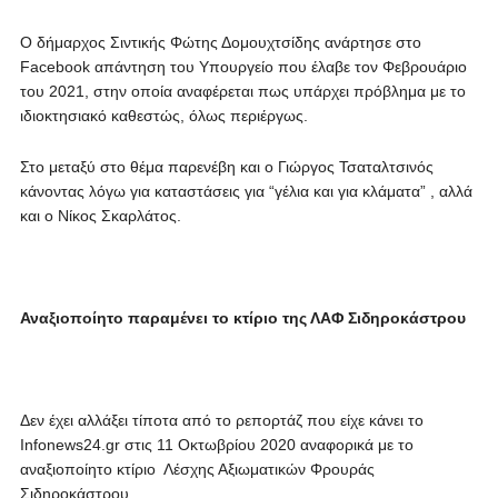
Ο δήμαρχος Σιντικής Φώτης Δομουχτσίδης ανάρτησε στο
Facebook
απάντηση του Υπουργείο που έλαβε τον Φεβρουάριο
του 2021, στην οποία αναφέρεται πως υπάρχει πρόβλημα με το
ιδιοκτησιακό καθεστώς, όλως περιέργως.
Στο μεταξύ στο θέμα παρενέβη και ο Γιώργος Τσαταλτσινός
κάνοντας λόγω για καταστάσεις για “γέλια και για κλάματα” , αλλά
και ο Νίκος Σκαρλάτος.
Αναξιοποίητο παραμένει το κτίριο της ΛΑΦ Σιδηροκάστρου
Δεν έχει αλλάξει τίποτα από το ρεπορτάζ που είχε κάνει το
Infonews24.gr στις 11 Οκτωβρίου 2020 αναφορικά με το
αναξιοποίητο κτίριο Λέσχης Αξιωματικών Φρουράς
Σιδηροκάστρου.