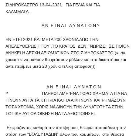
ΣΙΔΗΡΟΚΑΣΤΡΟ 13-04-2021 ΓΙΑ ΓΕΛΙΑ ΚΑΙ ΓΙΑ
ΚΛΑΜΜΑΤΑ.
Α Ν Ε Ι Ν Α Ι Δ Υ Ν Α Τ Ο Ν ?
ΕΝ ΕΤΕΙ 2021 ΚΑΙ ΜΕΤΑ 200 ΧΡΟΝΙΑ ΑΠΟ ΤΗΝ
ΑΠΕΛΕΥΘΕΡΩΣΗ ΤΟΥ ,ΤΟ ΚΡΑΤΟΣ ΔΕΝ ΓΝΩΡΙΖΕΙ ΣΕ ΠΟΙΟΝ
ΑΝΗΚΕΙ Η ΛΕΣΧΗ ΑΞΙΩΜΑΤΙΚΩΝ ΣΤΟ ΣΙΔΗΡΟΚΑΣΤΡΟ (κι αν
χρειαστεί να μάθουν θα φτάσουν μάλλον και στα δικαστήρια και
άντε περίμενε μετά 20 χρόνια τελική απόφαση))
Α Ν Ε Ι Ν Α Ι Δ Υ Ν Α Τ Ο Ν
? ΠΛΗΡΩΣΑΜΕ ΈΝΑ ΣΩΡΟ ΧΡΉΜΑΤΑ ΓΙΑ ΝΑ
ΓΊΝΟΥΝ ΑΥΤΆ ΤΑ ΚΤΉΡΙΑ ΚΑΙ ΤΑ ΑΦΉΝΟΥΝ ΚΑΙ ΡΗΜΑΖΟΥΝ
ΤΟΣΑ ΧΡΟΝΙΑ, ΧΩΡΙΣ ΝΑ ΔΙΝΟΥΝ ΤΗΝ ΔΥΝΑΤΟΤΗΤΑ ΣΤΗΝ
ΤΟΠΙΚΗ ΑΥΤΟΔΙΟΙΚΗΣΗ ΝΑ ΤΑ ΑΞΙΟΠΟΙΗΣΕΙ.
Εκφράζοντας καθαρά την άποψή μου, θεωρώ απαράδεκτη την
στάση των “ΒΟΛΕΥΤΑΔΩΝ” όλων των κομμάτων, στα θέματα