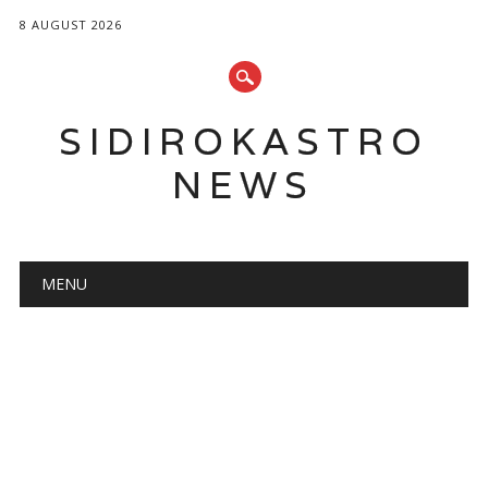
8 AUGUST 2026
SIDIROKASTRO
NEWS
Main menu
Skip
MENU
to
content