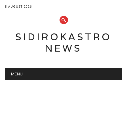
8 AUGUST 2026
SIDIROKASTRO
NEWS
Main menu
Skip
MENU
to
content