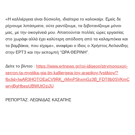
«Η καλλιέργεια είναι δύσκολη, ιδιαίτερα το καλοκαίρι. Εμείς δε
ρίχνουμε λιπάσματα, ούτε ραντίζουμε, τα ξεβοτανίζουμε μόνοι
μας, με την οικογένειά μου. Απαιτούνται πολλές ώρες εργασίας
στο χωράφι αλλά έχει καλύτερη απόδοση από τα καλαμπόκια και
τα βαμβάκια, που είχαμε», αναφέρει ο ίδιος ο Χρήστος Ασλανίδης
στην ΕΡΤ3 και την εκπομπή “ΩΡΑ ΘΕΡΙΝΗ”.
Δείτε το βίντεο :
https://www.ertnews.gr/roi-idiseon/strymonoxori-
serron-ta-mystika-gia-tin-kalliergeia-toy-arapikoy-fystikioy/?
fbclid=IwAR3HQTOEaCV9RK_rMmPShxmGz3B_FDT8b0SVKmC
wryjBgHbepUBWUtQziJU
ΡΕΠΟΡΤΑΖ: ΛΕΩΝΙΔΑΣ ΚΑΣΑΠΗΣ