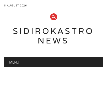
8 AUGUST 2026
SIDIROKASTRO
NEWS
Main menu
Skip
MENU
to
content