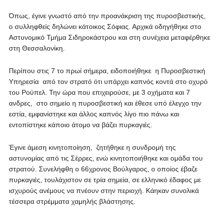
Όπως, έγινε γνωστό από την προανάκριση της πυροσβεστικής,
ο συλληφθείς δηλώνει κάτοικος Σόφιας. Αρχικά οδηγήθηκε στο
Αστυνομικό Τμήμα Σιδηροκάστρου και στη συνέχεια μεταφέρθηκε
στη Θεσσαλονίκη.
Περίπου στις 7 το πρωί σήμερα, ειδοποιήθηκε η Πυροσβεστική
Υπηρεσία από τον στρατό ότι υπάρχει καπνός κοντά στο οχυρό
του Ρούπελ. Την ώρα που επιχειρούσε, με 3 οχήματα και 7
ανδρες, στο σημείο η πυροσβεστική και έθεσε υπό έλεγχο την
εστία, εμφανίστηκε και άλλος καπνός λίγο πιο πάνω και
εντοπίστηκε κάποιο άτομο να βάζει πυρκαγιές.
Έγινε άμεση κινητοποίηση, ζητήθηκε η συνδρομή της
αστυνομίας από τις Σέρρες, ενώ κινητοποιήθηκε και ομάδα του
στρατού. Συνελήφθη ο 66χρονος Βούλγαρος, ο οποίος έβαζε
πυρκαγιές, τουλάχιστον σε τρία σημεία, σε ελληνικό έδαφος με
ισχυρούς ανέμους να πνέουν στην περιοχή. Κάηκαν συνολικά
τέσσερα στρέμματα χαμηλής βλάστησης.