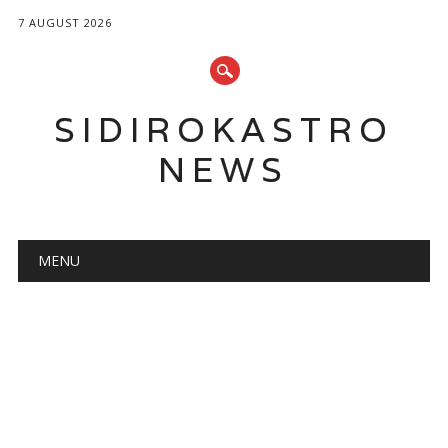
7 AUGUST 2026
SIDIROKASTRO
NEWS
Main menu
Skip
MENU
to
content