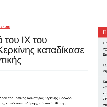
BADMIN
Π
 του ΙΧ του
Ορ
Κερκίνης καταδίκασε
Αχ
Ερ
τικής
ΓΣ
Δή
Κά
«Τ
κο
έδρου της Τοπικής Κοινότητας Κερκίνης Θόδωρου
Σι
της, καταδίκασε ο Δήμαρχος Σιντικής Φώτης
Αυ