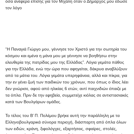
όσα ανέφερα επίσης για τον Μιχάλη όταν ο Δήμαρχος μου έδωσε
τον λόγο
“Η Παναγιά Γιώργο μου, γέννησε τον Χριστό για την σωτηρία του
κόσμου και εμένα η μάνα μου με γέννησε να βοηθήσω στην
ελευθερία της πατρίδας μου της Ελλάδας”. Λόγια γεμάτα πάθος
για την Ελλάδα, ενώ την ώρα που αφηγείται, δάκρυα αναβλύζουν
από τα μάτια του. Λόγια γεμάτα υπερηφάνεια, αλλά και πίκρα, για
την εν γένει ζωή των παιδικών του χρόνων, που όπως ο ίδιος λέει
δεν γνώρισε, αφού από ηλικίας 6 ετών, αντί παιχνιδιών έπαιζε με
τα όπλα. Πριν δε την εφηβεία, συμμετείχε κιόλας σε αντιστασιακές
κατά των Βουλγάρων ομάδες.
Το τέλος του Β’ Π. Πολέμου βρήκε αυτή την παράλληλη με τα
Ελληνοβουλγαρικά σύνορα περιοχή, διάσπαρτη από όπλα όλων
των ειδών, κράνη, ξιφολόγχες, εξαρτήσεις, σφαίρες, στολές,