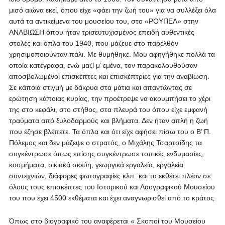
μισό αιώνα εκεί, όπου είχε «φάει την ζωή του» για να συλλέξει όλα
αυτά τα αντικείμενα του μουσείου του, στο «ΡΟΥΠΕΛ» στην
ΑΝΑΒΙΩΣΗ όπου ήταν τρισευτυχισμένος επειδή αυθεντικές
στολές και όπλα του 1940, που μάζευε στο παρελθόν
χρησιμοποιούνταν πάλι. Με θυμήθηκε. Μου αφηγήθηκε πολλά τα
οποία κατέγραφα, ενώ μαζί μ’ εμένα, τον παρακολουθούσαν
αποσβολωμένοι επισκέπτες και επισκέπτριες για την αναβίωση.
Σε κάποια στιγμή με δάκρυα στα μάτια και απαντώντας σε
ερώτηση κάποιας κυρίας, την προέτρεψε να ακουμπήσει το χέρι
της στο κεφάλι, στο στήθος, στα πλευρά του όπου είχε εμφανή
τραύματα από ξυλοδαρμούς και βλήματα. Δεν ήταν απλή η ζωή
που έζησε βλέπετε. Τα όπλα και ότι είχε αφήσει πίσω του ο Β’ Π.
Πόλεμος και δεν μάζεψε ο στρατός, ο Μιχάλης Τσαρτσίδης τα
συγκέντρωσε όπως επίσης συγκέντρωσε τοπικές ενδυμασίες,
κοσμήματα, οικιακά σκεύη, γεωργικά εργαλεία, εργαλεία
συντεχνιών, διάφορες φωτογραφίες κλπ. και τα εκθέτει πλέον σε
όλους τους επισκέπτες του Ιστορικού και Λαογραφικού Μουσείου
του που έχει 4500 εκθέματα και έχει αναγνωρισθεί από το κράτος.
Όπως στο βιογραφικό του αναφέρεται « Σκοποί του Μουσείου