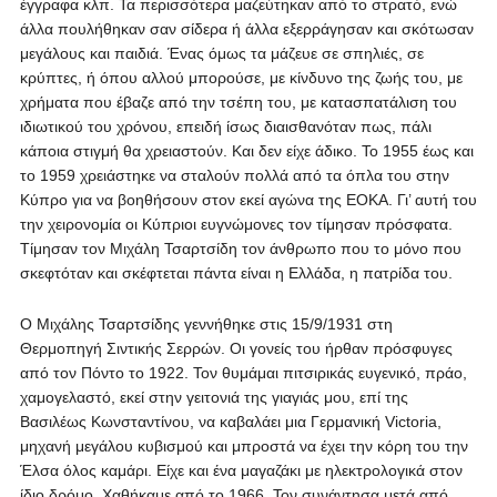
έγγραφα κλπ. Τα περισσότερα μαζεύτηκαν από το στρατό, ενώ
άλλα πουλήθηκαν σαν σίδερα ή άλλα εξερράγησαν και σκότωσαν
μεγάλους και παιδιά. Ένας όμως τα μάζευε σε σπηλιές, σε
κρύπτες, ή όπου αλλού μπορούσε, με κίνδυνο της ζωής του, με
χρήματα που έβαζε από την τσέπη του, με κατασπατάλιση του
ιδιωτικού του χρόνου, επειδή ίσως διαισθανόταν πως, πάλι
κάποια στιγμή θα χρειαστούν. Kαι δεν είχε άδικο. Το 1955 έως και
το 1959 χρειάστηκε να σταλούν πολλά από τα όπλα του στην
Κύπρο για να βοηθήσουν στον εκεί αγώνα της ΕΟΚΑ. Γι’ αυτή του
την χειρονομία οι Κύπριοι ευγνώμονες τον τίμησαν πρόσφατα.
Τίμησαν τον Μιχάλη Τσαρτσίδη τον άνθρωπο που το μόνο που
σκεφτόταν και σκέφτεται πάντα είναι η Ελλάδα, η πατρίδα του.
Ο Μιχάλης Τσαρτσίδης γεννήθηκε στις 15/9/1931 στη
Θερμοπηγή Σιντικής Σερρών. Οι γονείς του ήρθαν πρόσφυγες
από τον Πόντο το 1922. Τον θυμάμαι πιτσιρικάς ευγενικό, πράο,
χαμογελαστό, εκεί στην γειτονιά της γιαγιάς μου, επί της
Βασιλέως Κωνσταντίνου, να καβαλάει μια Γερμανική Victoria,
μηχανή μεγάλου κυβισμού και μπροστά να έχει την κόρη του την
Έλσα όλος καμάρι. Είχε και ένα μαγαζάκι με ηλεκτρολογικά στον
ίδιο δρόμο. Χαθήκαμε από το 1966. Τον συνάντησα μετά από