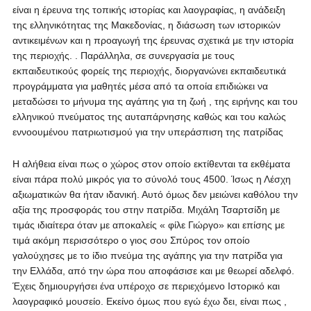
είναι η έρευνα της τοπικής ιστορίας και λαογραφίας, η ανάδειξη
της ελληνικότητας της Μακεδονίας, η διάσωση των ιστορικών
αντικειμένων και η προαγωγή της έρευνας σχετικά με την ιστορία
της περιοχής. . Παράλληλα, σε συνεργασία με τους
εκπαιδευτικούς φορείς της περιοχής, διοργανώνει εκπαιδευτικά
προγράμματα για μαθητές μέσα από τα οποία επιδιώκει να
μεταδώσει το μήνυμα της αγάπης για τη ζωή , της ειρήνης και του
ελληνικού πνεύματος της αυταπάρνησης καθώς και του καλώς
εννοουμένου πατριωτισμού για την υπεράσπιση της πατρίδας
Η αλήθεια είναι πως ο χώρος στον οποίο εκτίθενται τα εκθέματα
είναι πάρα πολύ μικρός για το σύνολό τους 4500. Ίσως η Λέσχη
αξιωματικών θα ήταν ιδανική. Αυτό όμως δεν μειώνει καθόλου την
αξία της προσφοράς του στην πατρίδα. Μιχάλη Τσαρτσίδη με
τιμάς ιδιαίτερα όταν με αποκαλείς « φίλε Γιώργο» και επίσης με
τιμά ακόμη περισσότερο ο γιος σου Σπύρος τον οποίο
γαλούχησες με το ίδιο πνεύμα της αγάπης για την πατρίδα για
την Ελλάδα, από την ώρα που αποφάσισε και με θεωρεί αδελφό.
Έχεις δημιουργήσει ένα υπέροχο σε περιεχόμενο Ιστορικό και
λαογραφικό μουσείο. Εκείνο όμως που εγώ έχω δει, είναι πως ,