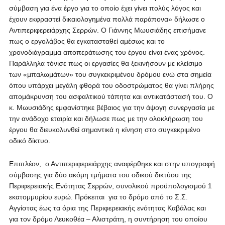
σύμβαση για ένα έργο για το οποίο έχει γίνει πολύς λόγος και
έχουν εκφραστεί δικαιολογημένα πολλά παράπονα» δήλωσε ο
Αντιπεριφερειάρχης Σερρών. Ο Γιάννης Μωυσιάδης επισήμανε
πως ο εργολάβος θα εγκατασταθεί αμέσως και το
χρονοδιάγραμμα αποπεράτωσης του έργου είναι ένας χρόνος.
Παράλληλα τόνισε πως οι εργασίες θα ξεκινήσουν με κλείσιμο
των «μπαλωμάτων» του συγκεκριμένου δρόμου ενώ στα σημεία
όπου υπάρχει μεγάλη φθορά του οδοστρώματος θα γίνει πλήρης
απομάκρυνση του ασφαλτικού τάπητα και αντικατάστασή του. Ο
κ. Μωυσιάδης εμφανίστηκε βέβαιος για την άψογη συνεργασία με
την ανάδοχο εταιρία και δήλωσε πως με την ολοκλήρωση του
έργου θα διευκολυνθεί σημαντικά η κίνηση στο συγκεκριμένο
οδικό δίκτυο.
Επιπλέον, ο Αντιπεριφερειάρχης αναφέρθηκε και στην υπογραφή
σύμβασης για δύο ακόμη τμήματα του οδικού δικτύου της
Περιφερειακής Ενότητας Σερρών, συνολικού προϋπολογισμού 1
εκατομμυρίου ευρώ. Πρόκειται για το δρόμο από το Σ.Σ.
Αγγίστας έως τα όρια της Περιφερειακής ενότητας Καβάλας και
για τον δρόμο Λευκοθέα – Αλιστράτη, η συντήρηση του οποίου