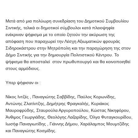
Μετά από μια πολύωρη συνεδρίαση του Δημοτικού Συμβουλίου
Σιντικής, τελικά οι δημοτικοί σύμβουλοι κατά πλειοψηφία
ενέκριναν ψήφισμα με το οποίο ζητούν την ακύρωση της
απόφαση που παραχωρεί την Λέσχη Αξιωματικών φρουράς
Σιδηροκάστρου στην Μητρόπολη και την παραχώρηση της στον
Δήμο Σιντικής για την δημιουργία Πολιτιστικού Κέντρου. Το
ψήφισμα θα αποσταλεί στον πρωθυπουργό και θα κοινοποιηθεί
στους αρμόδιους.
Υπερ ψήφισαν οι :
Νίκος Ιντζές , Παναγιώτης Σαββίδης, Παύλος Κορωνίδης,
Αντώνης Ζλατίντζης, Δημήτρης Φραγκαλής, Κυριάκος
Μαυροφρύδης, Σταυρούλα Αργυροπούλου, Κώστας Νικηφόρου,
Άνθιμος Γεωργιάδης, Θεολόγης Λαζαρίδης, Όλγα Φυταγκουρίδου,
Ιωσήφ Παναγιωτίδης , Γιάννης Δήμου, Χαράλαμπος Μουμτζίδης
και Παναγιώτης Κοσμίδης.