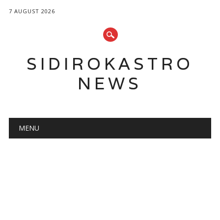
7 AUGUST 2026
SIDIROKASTRO
NEWS
Main menu
Skip
MENU
to
content