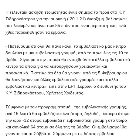
Η τελευταία άσκηση ετοιμότητας έγινε σήμερα το πρωί στο Κ.Υ.
Σιδηροκάστρου για την αυριανή ( 20.1.21) έναρξη εμβολιασμών
σε ηλικιωμένους άνω των 85 ετών που είναι περιπατητικοί, ενώ
χθες παρελήφθησαν τα εμβόλια.
«Πιστεύουμε ότι όλα θα πάνε καλά, το εμβολιαστικό μας κέντρο
δουλεύει με μια εμβολιαστική γραμμή, από το πρωί έως τις 10 το
βράδυ. Σίγουρα στην πορεία θα ενταχθούν και άλλα εμβολιαστικά
κέντρα τα οποία για να λειτουργήσουν χρειάζονται και
προσωπικό. Πιστεύω ότι όλα θα γίνουν, από τις 5 Φεβρουαρίου
θα ξεκινήσουν και άλλες εμβολιαστικές γραμμές και σε άλλα
εμβολιαστικά κέντρα», είπε στην ΕΡΤ Σερρών ο διευθυντής του
Κ.Υ. Σιδηροκάστρου, Χρήστος Χαϊδευτός.
Σύμφωνα με τον προγραμματισμό, της εμβολιαστικής γραμμής,
ανά 15 λεπτά θα εμβολιάζεται ένα άτομο, δηλαδή, τέσσερα άτομα
την ώρα -32 άτομα εμβολιάζει η εμβολιαστική γραμμή στο 8ωρο
και συνολικά 64 άτομα σε όλη της τη βάρδια. Οι εμβολιασμοί θα
γίνονται και τα Σάββατα. Σύμφωνα με τις δόσεις εμβολίου,